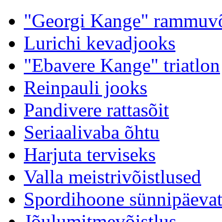
"Georgi Kange" rammuvõ
Lurichi kevadjooks
"Ebavere Kange" triatlon
Reinpauli jooks
Pandivere rattasõit
Seriaalivaba õhtu
Harjuta terviseks
Valla meistrivõistlused
Spordihoone sünnipäevat
Jõulumitmevõistlus