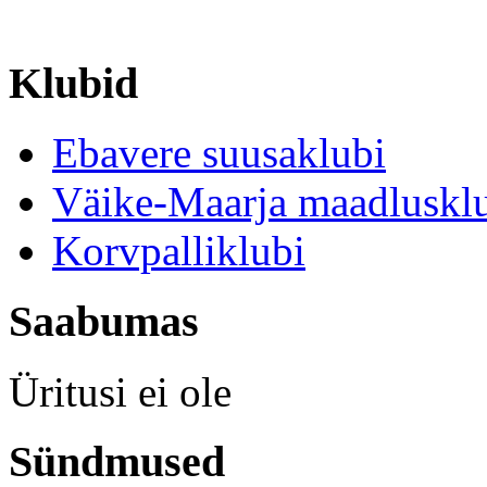
Klubid
Ebavere suusaklubi
Väike-Maarja maadluskl
Korvpalliklubi
Saabumas
Üritusi ei ole
Sündmused