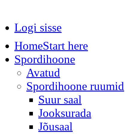
Logi sisse
Home
Start here
Spordihoone
Avatud
Spordihoone ruumid
Suur saal
Jooksurada
Jõusaal